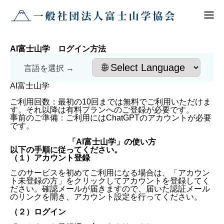
富士山学とは
AI富士山学 ログイン方法
AI富士山学とは
言語を選択 →
AI富士山学
「AI富士山学」ログイン
ご利用回数：最初の10回までは無料でご利用いただけま
す。それ以降は有料プランへのご登録が必要です。
事前のご準備：ご利用にはChatGPTのアカウントが必要
富士山学とは
です。
「AI富士山学」の使い方
AI富士山学とは
以下の手順に従ってください。
（１）アカウント登録
こんな質問してみよう
このサービスを初めてご利用になる場合は、「アカウン
ト未登録の方」をクリックしてアカウントを登録してく
ださい。確認メールが届きますので、届いた認証メール
ログイン方法
のリンクを開き、アカウント設定を行ってください。
（２）ログイン
「AI富士山学」ログイン